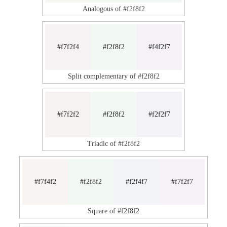
Analogous of #f2f8f2
#f7f2f4
#f2f8f2
#f4f2f7
Split complementary of #f2f8f2
#f7f2f2
#f2f8f2
#f2f2f7
Triadic of #f2f8f2
#f7f4f2
#f2f8f2
#f2f4f7
#f7f2f7
Square of #f2f8f2