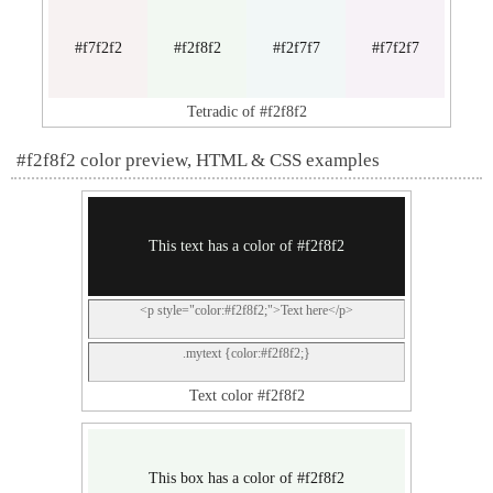
#f7f2f2
#f2f8f2
#f2f7f7
#f7f2f7
Tetradic of #f2f8f2
#f2f8f2 color preview, HTML & CSS examples
This text has a color of #f2f8f2
<p style="color:#f2f8f2;">Text here</p>
.mytext {color:#f2f8f2;}
Text color #f2f8f2
This box has a color of #f2f8f2