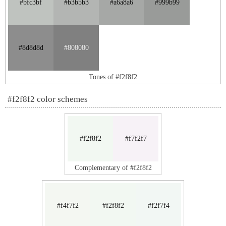
#bfc3bf
#b3b5b3
#a6a8a6
#999b99
#8d8d8d
#808080
Tones of #f2f8f2
#f2f8f2 color schemes
#f2f8f2
#f7f2f7
Complementary of #f2f8f2
#f4f7f2
#f2f8f2
#f2f7f4