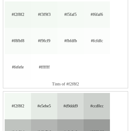
#f2f8f2
#f3f9f3
#f5faf5
#f6faf6
#f8fbf8
#f9fcf9
#fbfdfb
#fcfdfc
#fefefe
#ffffff
Tints of #f2f8f2
#f2f8f2
#e5ebe5
#d9ddd9
#ccd0cc