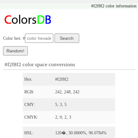
#f2f8f2 color information
Color hex: #
#f2f8f2 color space conversions
Hex:
#f2f8f2
RGB:
242, 248, 242
CMY:
5, 3, 5
CMYK:
2, 0, 2, 3
HSL:
120�, 30.0000%, 96.0784%