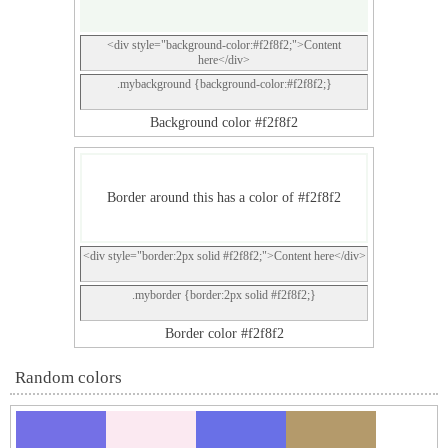
<div style="background-color:#f2f8f2;">Content
here</div>
.mybackground {background-color:#f2f8f2;}
Background color #f2f8f2
Border around this has a color of #f2f8f2
<div style="border:2px solid #f2f8f2;">Content here</div>
.myborder {border:2px solid #f2f8f2;}
Border color #f2f8f2
Random colors