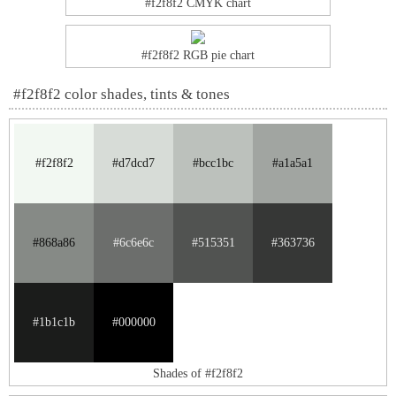
#f2f8f2 CMYK chart
#f2f8f2 RGB pie chart
#f2f8f2 color shades, tints & tones
#f2f8f2
#d7dcd7
#bcc1bc
#a1a5a1
#868a86
#6c6e6c
#515351
#363736
#1b1c1b
#000000
Shades of #f2f8f2