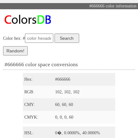
#666666 color information
Color hex: #
#666666 color space conversions
Hex:
#666666
RGB:
102, 102, 102
CMY:
60, 60, 60
CMYK:
0, 0, 0, 60
HSL:
0�, 0.0000%, 40.0000%