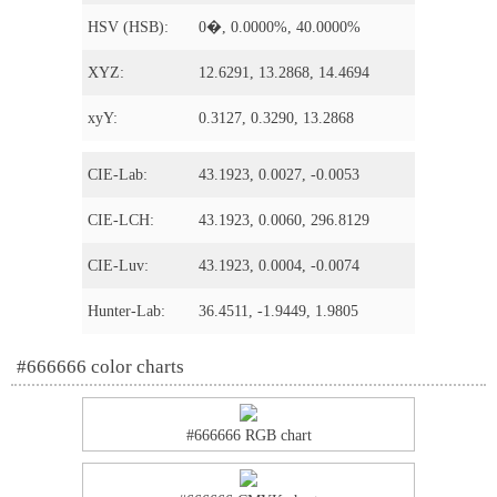
HSV (HSB):
0�, 0.0000%, 40.0000%
XYZ:
12.6291, 13.2868, 14.4694
xyY:
0.3127, 0.3290, 13.2868
CIE-Lab:
43.1923, 0.0027, -0.0053
CIE-LCH:
43.1923, 0.0060, 296.8129
CIE-Luv:
43.1923, 0.0004, -0.0074
Hunter-Lab:
36.4511, -1.9449, 1.9805
#666666 color charts
#666666 RGB chart