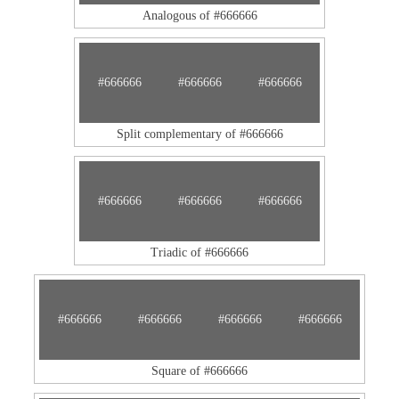
Analogous of #666666
#666666
#666666
#666666
Split complementary of #666666
#666666
#666666
#666666
Triadic of #666666
#666666
#666666
#666666
#666666
Square of #666666